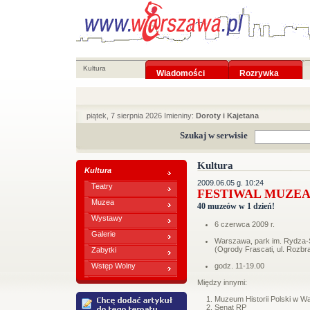
Kultura
Wiadomości
Rozrywka
piątek, 7 sierpnia 2026 Imieniny:
Doroty i Kajetana
Szukaj w serwisie
Kultura
Kultura
2009.06.05 g. 10:24
Teatry
FESTIWAL MUZE
Muzea
40 muzeów w 1 dzień!
Wystawy
6 czerwca 2009 r.
Galerie
Warszawa, park im. Rydza-
(Ogrody Frascati, ul. Rozbra
Zabytki
Wstęp Wolny
godz. 11-19.00
Między innymi:
Muzeum Historii Polski w W
Senat RP