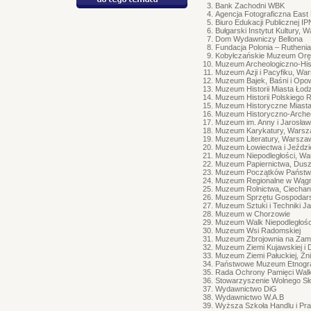
Bank Zachodni WBK
Agencja Fotograficzna Eas
Biuro Edukacji Publicznej 
Bułgarski Instytut Kultury,
Dom Wydawniczy Bellona
Fundacja Polonia – Rutheni
Kobyłczańskie Muzeum Oręża
Muzeum Archeologiczno-His
Muzeum Azji i Pacyfiku, Wa
Muzeum Bajek, Baśni i Opow
Muzeum Historii Miasta Łodz
Muzeum Historii Polskiego
Muzeum Historyczne Miast
Muzeum Historyczno-Archeo
Muzeum im. Anny i Jarosła
Muzeum Karykatury, Wars
Muzeum Literatury, Warsza
Muzeum Łowiectwa i Jeźdz
Muzeum Niepodległości, W
Muzeum Papiernictwa, Duszn
Muzeum Początków Państwa
Muzeum Regionalne w Wąg
Muzeum Rolnictwa, Ciecha
Muzeum Sprzętu Gospodars
Muzeum Sztuki i Techniki J
Muzeum w Chorzowie
Muzeum Walk Niepodległoś
Muzeum Wsi Radomskiej
Muzeum Zbrojownia na Zam
Muzeum Ziemi Kujawskiej i 
Muzeum Ziemi Pałuckiej, Żn
Państwowe Muzeum Etnogra
Rada Ochrony Pamięci Wal
Stowarzyszenie Wolnego S
Wydawnictwo DiG
Wydawnictwo W.A.B
Wyższa Szkoła Handlu i Pra