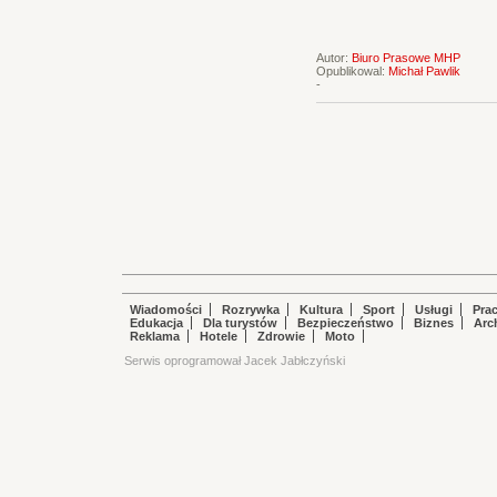
Autor:
Biuro Prasowe MHP
Opublikowal:
Michał Pawlik
-
Wiadomości
Rozrywka
Kultura
Sport
Usługi
Pra
Edukacja
Dla turystów
Bezpieczeństwo
Biznes
Arc
Reklama
Hotele
Zdrowie
Moto
Serwis oprogramował Jacek Jabłczyński