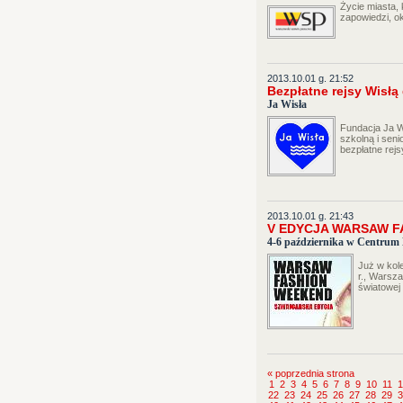
Życie miasta,
zapowiedzi, o
2013.10.01 g. 21:52
Bezpłatne rejsy Wisłą
Ja Wisła
Fundacja Ja W
szkolną i sen
bezpłatne rej
2013.10.01 g. 21:43
V EDYCJA WARSAW F
4-6 października w Centru
Już w kol
r., Warsza
światowej
« poprzednia strona
1
2
3
4
5
6
7
8
9
10
11
1
22
23
24
25
26
27
28
29
3