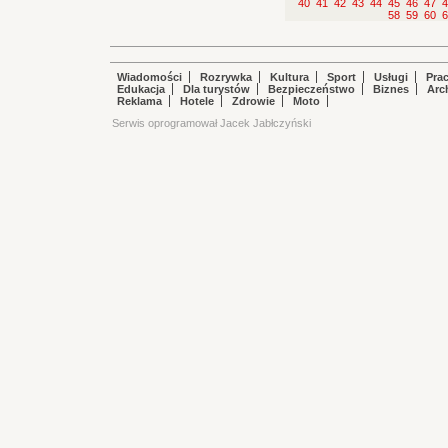
40
41
42
43
44
45
46
47
4
58
59
60
6
Wiadomości
Rozrywka
Kultura
Sport
Usługi
Pra
Edukacja
Dla turystów
Bezpieczeństwo
Biznes
Arc
Reklama
Hotele
Zdrowie
Moto
Serwis oprogramował Jacek Jabłczyński