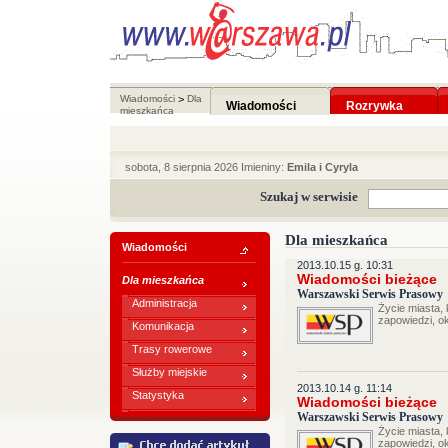
Wiadomości
>
Dla
Wiadomości
Rozrywka
mieszkańca
sobota, 8 sierpnia 2026 Imieniny:
Emila i Cyryla
Szukaj w serwisie
Dla mieszkańca
Wiadomości
2013.10.15 g. 10:31
Wiadomości bieżące
Dla mieszkańca
Warszawski Serwis Prasowy
Administracja
Życie miasta,
zapowiedzi, o
Komunikacja
Trasy rowerowe
Służby miejskie
2013.10.14 g. 11:14
Statystyka
Wiadomości bieżące
Warszawski Serwis Prasowy
Życie miasta,
zapowiedzi, o