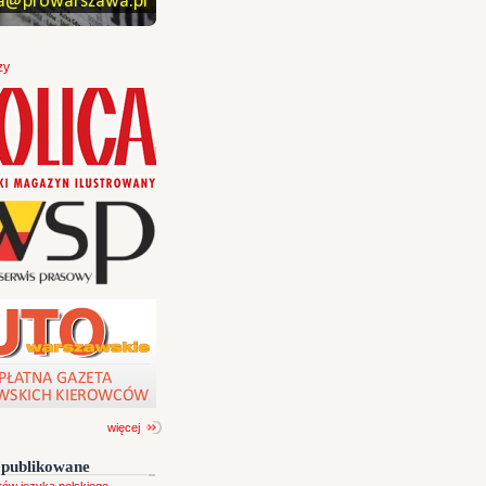
zy
więcej
opublikowane