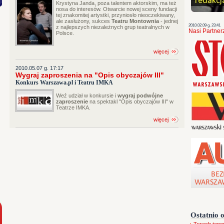
Krystyna Janda, poza talentem aktorskim, ma też
nosa do interesów. Otwarcie nowej sceny fundacji
tej znakomitej artystki, przyniosło nieoczekiwany,
ale zasłużony, sukces
Teatru Montownia
- jednej
2010.02.09 g. 23:41
z najlepszych niezależnych grup teatralnych w
Nasi Partner
Polsce.
więcej
2010.05.07 g. 17:17
Wygraj zaproszenia na "Opis obyczajów III"
Konkurs Warszawa.pl i Teatru IMKA
Weź udział w konkursie i
wygraj podwójne
zaproszenie
na spektakl "Opis obyczajów III" w
Teatrze IMKA.
więcej
Ostatnio 