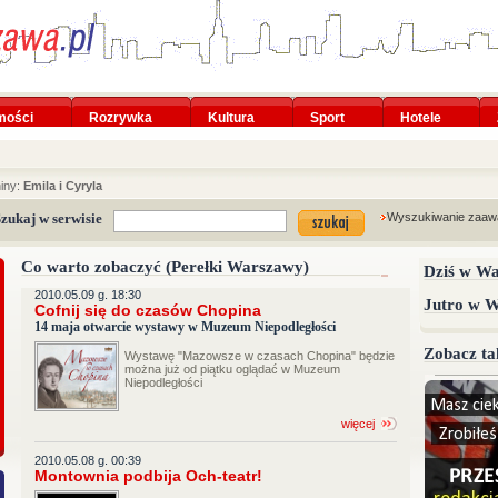
mości
Rozrywka
Kultura
Sport
Hotele
niny:
Emila i Cyryla
zukaj w serwisie
Wyszukiwanie zaa
Co warto zobaczyć (Perełki Warszawy)
Dziś w Wa
2010.05.09 g. 18:30
Jutro w 
Cofnij się do czasów Chopina
14 maja otwarcie wystawy w Muzeum Niepodległości
Zobacz ta
Wystawę "Mazowsze w czasach Chopina" będzie
można już od piątku oglądać w Muzeum
Niepodległości
więcej
2010.05.08 g. 00:39
Montownia podbija Och-teatr!