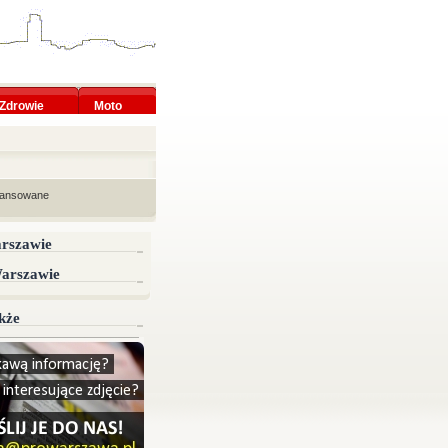
Zdrowie
Moto
wansowane
rszawie
Warszawie
kże