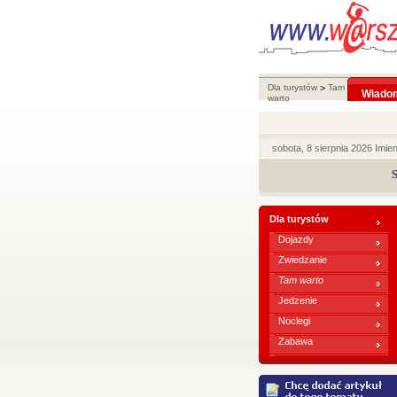
Dla turystów
>
Tam
Wiado
warto
sobota, 8 sierpnia 2026 Imie
S
Dla turystów
Dojazdy
Zwiedzanie
Tam warto
Jedzenie
Noclegi
Zabawa