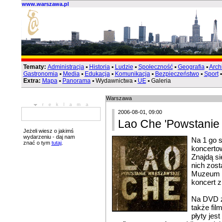
www.warszawa.pl
Tematy:
Administracja
▪
Historia
▪
Ludzie
▪
Społeczność
▪
Geografia
▪
Arch
Gastronomia
▪
Media
▪
Edukacja
▪
Komunikacja
▪
Bezpieczeństwo
▪
Sport
Extra:
Mapa
▪
Panorama
▪ Wydawnictwa ▪
UE
▪ Galeria
Warszawa
reklama
2006-08-01, 09:00
Lao Che 'Powstanie
Jeżeli wiesz o jakimś
wydarzeniu - daj nam
Na 1 go s
znać o tym
tutaj
.
koncerto
Znajdą si
nich zost
Muzeum P
koncert z
Na DVD z
także fi
płyty je