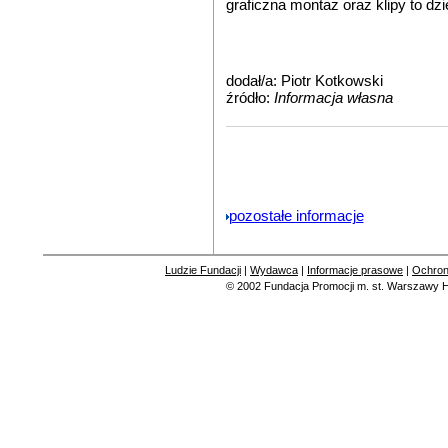
graficzna montaż oraz klipy to dzi
dodał/a: Piotr Kotkowski
źródło:
Informacja własna
pozostałe informacje
Ludzie Fundacji
|
Wydawca
|
Informacje prasowe
|
Ochron
© 2002
Fundacja Promocji m. st. Warszawy
H