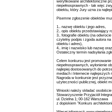
weryfikowane architektoniczne p
niepełnosprawnych - tak więc zwy
obiektu, który Jury uzna za najlep
Pisemne zgłoszenie obiektów mus
1.. nazwę obiektu i jego adres,
2.. opis obiektu przedstawiający 
3.. fotografie obiektu (na odwroci
czytelny podpis i zgoda autora 
obiektu i adres),
4.. imię i nazwisko lub nazwę ora
Ostateczny termin nadsyłania zgł
Celem konkursu jest promowanie
niepełnosprawnych, wyłonienie 
najlepiej dostosowanych do potrz
mediach i Internecie najlepszych 
Nagroda w konkursie jest przyzna
użyteczności publicznej, obiekt m
Wnioski należy składać osobiście 
Stowarzyszenie Przyjaciół Integrac
ul. Dzielna 1; 00-162 Warszawa
z dopiskiem "Konkurs architekton
Więcej informacji: www.niepelnosp