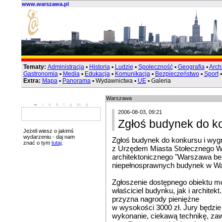
www.warszawa.pl
Tematy:
Administracja
▪
Historia
▪
Ludzie
▪
Społeczność
▪
Geografia
▪
Arch
Gastronomia
▪
Media
▪
Edukacja
▪
Komunikacja
▪
Bezpieczeństwo
▪
Sport
Extra:
Mapa
▪
Panorama
▪ Wydawnictwa ▪
UE
▪ Galeria
Warszawa
reklama
2006-08-03, 09:21
Zgłoś budynek do ko
Jeżeli wiesz o jakimś
wydarzeniu - daj nam
Zgłoś budynek do konkursu i wygra
znać o tym
tutaj
.
z Urzędem Miasta Stołecznego Wa
architektonicznego "Warszawa bez
niepełnosprawnych budynek w Wa
Zgłoszenie dostępnego obiektu 
właściciel budynku, jak i architek
przyzna nagrody pieniężne
w wysokości 3000 zł. Jury będzie 
wykonanie, ciekawą technikę, zaw