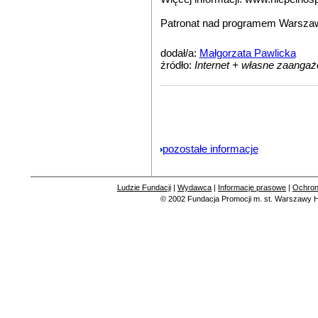
Patronat nad programem Warszawa
dodał/a:
Małgorzata Pawlicka
źródło:
Internet + własne zaanga
pozostałe informacje
Ludzie Fundacji
|
Wydawca
|
Informacje prasowe
|
Ochron
© 2002
Fundacja Promocji m. st. Warszawy
H