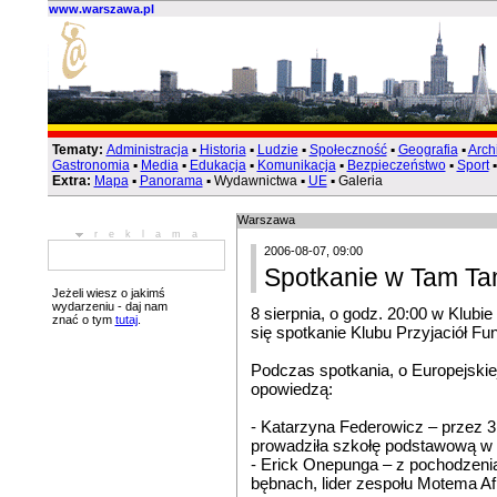
www.warszawa.pl
Tematy:
Administracja
▪
Historia
▪
Ludzie
▪
Społeczność
▪
Geografia
▪
Arch
Gastronomia
▪
Media
▪
Edukacja
▪
Komunikacja
▪
Bezpieczeństwo
▪
Sport
Extra:
Mapa
▪
Panorama
▪ Wydawnictwa ▪
UE
▪ Galeria
Warszawa
reklama
2006-08-07, 09:00
Spotkanie w Tam Ta
Jeżeli wiesz o jakimś
wydarzeniu - daj nam
8 sierpnia, o godz. 20:00 w Klub
znać o tym
tutaj
.
się spotkanie Klubu Przyjaciół Fun
Podczas spotkania, o Europejskie
opowiedzą:
- Katarzyna Federowicz – przez 
prowadziła szkołę podstawową w g
- Erick Onepunga – z pochodzenia
bębnach, lider zespołu Motema Af