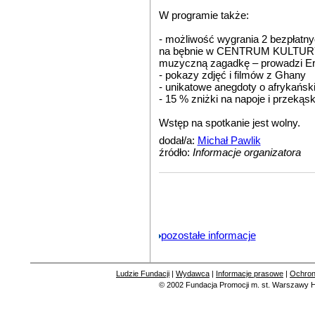
W programie także:
- możliwość wygrania 2 bezpłatny
na bębnie w CENTRUM KULTURY 
muzyczną zagadkę – prowadzi E
- pokazy zdjęć i filmów z Ghany
- unikatowe anegdoty o afrykański
- 15 % zniżki na napoje i przeką
Wstęp na spotkanie jest wolny.
dodał/a:
Michał Pawlik
źródło:
Informacje organizatora
pozostałe informacje
Ludzie Fundacji
|
Wydawca
|
Informacje prasowe
|
Ochron
© 2002
Fundacja Promocji m. st. Warszawy
H