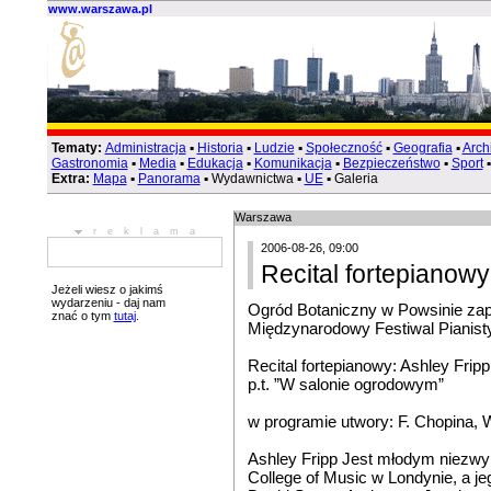
www.warszawa.pl
Tematy:
Administracja
▪
Historia
▪
Ludzie
▪
Społeczność
▪
Geografia
▪
Arch
Gastronomia
▪
Media
▪
Edukacja
▪
Komunikacja
▪
Bezpieczeństwo
▪
Sport
Extra:
Mapa
▪
Panorama
▪ Wydawnictwa ▪
UE
▪ Galeria
Warszawa
reklama
2006-08-26, 09:00
Recital fortepianowy
Jeżeli wiesz o jakimś
wydarzeniu - daj nam
Ogród Botaniczny w Powsinie zapr
znać o tym
tutaj
.
Międzynarodowy Festiwal Pianist
Recital fortepianowy: Ashley Fripp
p.t. ”W salonie ogrodowym”
w programie utwory: F. Chopina, W
Ashley Fripp Jest młodym niezwyk
College of Music w Londynie, a jeg