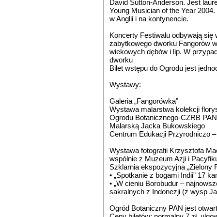
David Sutton-Anderson. Jest lau
Young Musician of the Year 2004
w Anglii i na kontynencie.
Koncerty Festiwalu odbywają się w
zabytkowego dworku Fangorów w 
wiekowych dębów i lip. W przypa
dworku
Bilet wstępu do Ogrodu jest jedno
Wystawy:
Galeria „Fangorówka”
Wystawa malarstwa kolekcji flory
Ogrodu Botanicznego-CZRB PAN 
Malarską Jacka Bukowskiego
Centrum Edukacji Przyrodniczo –
Wystawa fotografii Krzysztofa Ma
wspólnie z Muzeum Azji i Pacyfi
Szklarnia ekspozycyjna „Zielony 
• „Spotkanie z bogami Indii” 17 k
• „W cieniu Borobudur – najnowsz
sakralnych z Indonezji (z wysp Jaw
Ogród Botaniczny PAN jest otwarty
Ceny biletów: normalny 7 zł, ulgowy