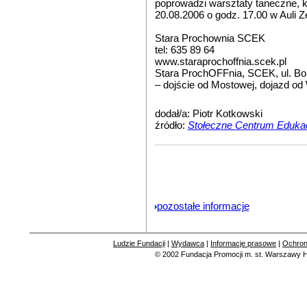
poprowadzi warsztaty taneczne, 
20.08.2006 o godz. 17.00 w Auli 
Stara Prochownia SCEK
tel: 635 89 64
www.staraprochoffnia.scek.pl
Stara ProchOFFnia, SCEK, ul. Bol
– dojście od Mostowej, dojazd od
dodał/a: Piotr Kotkowski
źródło:
Stołeczne Centrum Edukacj
pozostałe informacje
Ludzie Fundacji
|
Wydawca
|
Informacje prasowe
|
Ochron
© 2002
Fundacja Promocji m. st. Warszawy
H