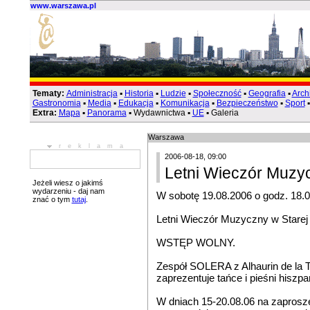
www.warszawa.pl
Tematy:
Administracja
▪
Historia
▪
Ludzie
▪
Społeczność
▪
Geografia
▪
Arch
Gastronomia
▪
Media
▪
Edukacja
▪
Komunikacja
▪
Bezpieczeństwo
▪
Sport
Extra:
Mapa
▪
Panorama
▪ Wydawnictwa ▪
UE
▪ Galeria
Warszawa
reklama
2006-08-18, 09:00
Letni Wieczór Muzy
Jeżeli wiesz o jakimś
wydarzeniu - daj nam
W sobotę 19.08.2006 o godz. 18.0
znać o tym
tutaj
.
Letni Wieczór Muzyczny w Starej
WSTĘP WOLNY.
Zespół SOLERA z Alhaurin de la To
zaprezentuje tańce i pieśni hiszpa
W dniach 15-20.08.06 na zapros