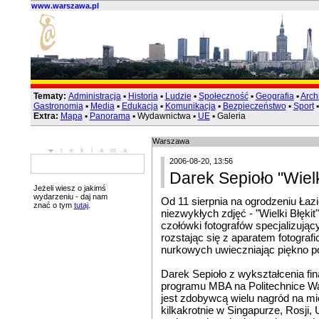
www.warszawa.pl
Tematy:
Administracja
▪
Historia
▪
Ludzie
▪
Społeczność
▪
Geografia
▪
Arch
Gastronomia
▪
Media
▪
Edukacja
▪
Komunikacja
▪
Bezpieczeństwo
▪
Sport
Extra:
Mapa
▪
Panorama
▪ Wydawnictwa ▪
UE
▪ Galeria
Warszawa
reklama
2006-08-20, 13:56
Darek Sepioło "Wielk
Jeżeli wiesz o jakimś
wydarzeniu - daj nam
Od 11 sierpnia na ogrodzeniu Łaz
znać o tym
tutaj
.
niezwykłych zdjęć - "Wielki Błęki
czołówki fotografów specjalizując
rozstając się z aparatem fotograf
nurkowych uwieczniając piękno p
Darek Sepioło z wykształcenia fi
programu MBA na Politechnice Wars
jest zdobywcą wielu nagród na m
kilkakrotnie w Singapurze, Rosji,