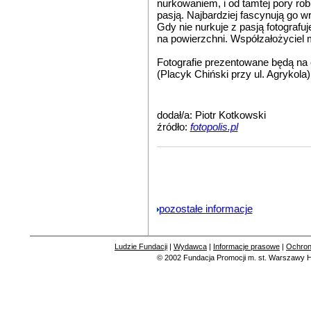
nurkowaniem, i od tamtej pory rob
pasją. Najbardziej fascynują go w
Gdy nie nurkuje z pasją fotograf
na powierzchni. Współzałożyciel 
Fotografie prezentowane będą na
(Placyk Chiński przy ul. Agrykola
dodał/a: Piotr Kotkowski
źródło:
fotopolis.pl
pozostałe informacje
Ludzie Fundacji
|
Wydawca
|
Informacje prasowe
|
Ochron
© 2002
Fundacja Promocji m. st. Warszawy
H