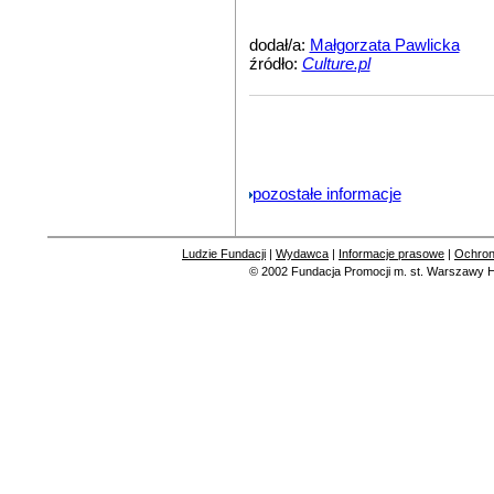
dodał/a:
Małgorzata Pawlicka
źródło:
Culture.pl
pozostałe informacje
Ludzie Fundacji
|
Wydawca
|
Informacje prasowe
|
Ochron
© 2002
Fundacja Promocji m. st. Warszawy
H