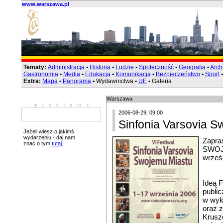
www.warszawa.pl
Tematy:
Administracja
▪
Historia
▪
Ludzie
▪
Społeczność
▪
Geografia
▪
Arch
Gastronomia
▪
Media
▪
Edukacja
▪
Komunikacja
▪
Bezpieczeństwo
▪
Sport
Extra:
Mapa
▪
Panorama
▪ Wydawnictwa ▪
UE
▪ Galeria
Warszawa
reklama
2006-08-29, 09:00
Sinfonia Varsovia S
Jeżeli wiesz o jakimś
wydarzeniu - daj nam
Zapra
znać o tym
tutaj
.
SWOJE
wrześ
Ideą F
public
w wy
oraz 
Krusz