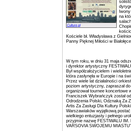
solis
dyryg
Iwony 
na któ
salac
Culture.pl
Chopi
kościo
Kościele bł. Władysława z Gielnio
Panny Pięknej Miłości w Białołęce)
W tym roku, w dniu 31 maja ods
i dyrektor artystyczny FESTI
Był współzałożycielem i wielo
która zasłynęła w Europie i na świ
Przez wiele lat działalności orki
poziom artystyczny, zapraszał do
organizował tournee koncertowe w
Franciszek Wybrańczyk został 
Odrodzenia Polski, Odznaką Za Z
Artis Za Zasługi Dla Kultury Pols
Warszawiaków wyjątkową postać -
wielkiego entuzjasty i pełnego ur
przyjmie nazwę FESTIWALU I
VARSOVIA SWOJEMU MIASTU"