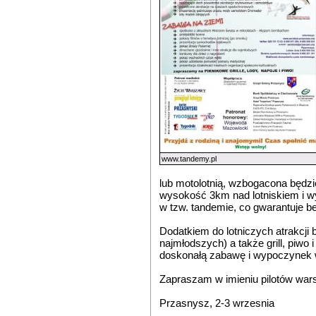
www.tandemy.pl
lub motolotnią, wzbogacona będz
wysokość 3km nad lotniskiem i w
w tzw. tandemie, co gwarantuje 
Dodatkiem do lotniczych atrakcji
najmłodszych) a także grill, piwo
doskonałą zabawę i wypoczynek 
Zapraszam w imieniu pilotów wars
Przasnysz, 2-3 wrzesnia