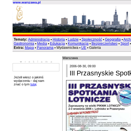
www.warszawa.pl
Tematy:
Administracja
▪
Historia
▪
Ludzie
▪
Społeczność
▪
Geografia
▪
Arch
Gastronomia
▪
Media
▪
Edukacja
▪
Komunikacja
▪
Bezpieczeństwo
▪
Sport
Extra:
Mapa
▪
Panorama
▪ Wydawnictwa ▪
UE
▪ Galeria
Warszawa
reklama
2006-08-30, 09:00
III Przasnyskie Spot
Jeżeli wiesz o jakimś
wydarzeniu - daj nam
znać o tym
tutaj
.