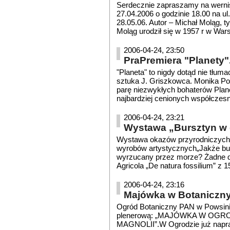
Serdecznie zapraszamy na wernis
27.04.2006 o godzinie 18.00 na ul
28.05.06. Autor – Michał Moląg, t
Moląg urodził się w 1957 r w War
2006-04-24, 23:50
PraPremiera "Planety"
"Planeta" to nigdy dotąd nie tłum
sztuka J. Griszkowca. Monika Po
parę niezwykłych bohaterów Planet
najbardziej cenionych współczesny
2006-04-24, 23:21
Wystawa „Bursztyn w 
Wystawa okazów przyrodniczych 
wyrobów artystycznych„Jakże bur
wyrzucany przez morze? Żadne dr
Agricola „De natura fossilium” z 15
2006-04-24, 23:16
Majówka w Botaniczn
Ogród Botaniczny PAN w Powsinie 
plenerową: „MAJÓWKA W OGR
MAGNOLII”.W Ogrodzie już napr