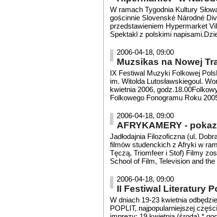
W ramach Tygodnia Kultury Słowac
gościnnie Slovenské Národné Div
przedstawieniem Hypermarket Vil
Spektakl z polskimi napisami.Dzie
2006-04-18, 09:00
Muzsikas na Nowej Tra
IX Festiwal Muzyki Folkowej Pol
im. Witolda Lutosławskiegoul. 
kwietnia 2006, godz.18.00Folkow
Folkowego Fonogramu Roku 2005 w
2006-04-18, 09:00
AFRYKAMERY - pokaz f
Jadłodajnia Filozoficzna (ul. Dob
filmów studenckich z Afryki w ra
Tęczą, Triomfeer i Stof) Filmy zo
School of Film, Television and the 
2006-04-18, 09:00
II Festiwal Literatury
W dniach 19-23 kwietnia odbędzie 
POPLIT, najpopularniejszej częśc
imprezy: 19 kwietnia (środa) * g