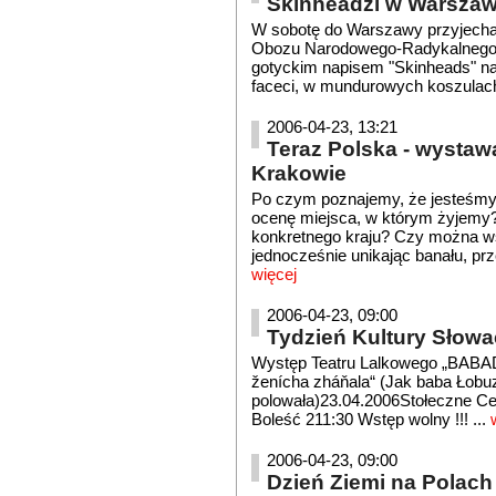
Skinheadzi w Warszaw
W sobotę do Warszawy przyjechało
Obozu Narodowego-Radykalnego. W
gotyckim napisem "Skinheads" na b
faceci, w mundurowych koszulach
2006-04-23, 13:21
Teraz Polska - wystaw
Krakowie
Po czym poznajemy, że jesteśmy
ocenę miejsca, w którym żyjemy?
konkretnego kraju? Czy można ws
jednocześnie unikając banału, prz
więcej
2006-04-23, 09:00
Tydzień Kultury Słowa
Występ Teatru Lalkowego „BABA
ženícha zháňala“ (Jak baba Łobu
polowała)23.04.2006Stołeczne Cen
Boleść 211:30 Wstęp wolny !!! ...
w
2006-04-23, 09:00
Dzień Ziemi na Polac