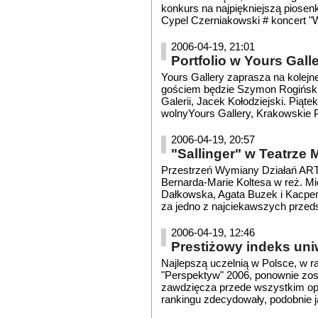
konkurs na najpiękniejszą piosen
Cypel Czerniakowski # koncert "Wa
2006-04-19, 21:01
Portfolio w Yours Gall
Yours Gallery zaprasza na kolejn
gościem będzie Szymon Rogiński.S
Galerii, Jacek Kołodziejski. Piątek
wolnyYours Gallery, Krakowskie 
2006-04-19, 20:57
"Sallinger" w Teatrze
Przestrzeń Wymiany Działań ARTE
Bernarda-Marie Koltesa w reż. M
Dałkowska, Agata Buzek i Kacper 
za jedno z najciekawszych przeds
2006-04-19, 12:46
Prestiżowy indeks uni
Najlepszą uczelnią w Polsce, w r
"Perspektyw" 2006, ponownie zos
zawdzięcza przede wszystkim opi
rankingu zdecydowały, podobnie jak