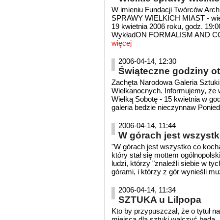
W imieniu Fundacji Twórców Arch
SPRAWY WIELKICH MIAST - wiecz
19 kwietnia 2006 roku, godz. 19:
WykładON FORMALISM AND CONSE
więcej
2006-04-14, 12:30
Świąteczne godziny ot
Zachęta Narodowa Galeria Sztuki
Wielkanocnych. Informujemy, że 
Wielką Sobotę - 15 kwietnia w god
galeria bedzie nieczynnaw Poniedz
2006-04-14, 11:44
W górach jest wszystk
"W górach jest wszystko co kocha
który stał się mottem ogólnopols
ludzi, którzy "znaleźli siebie w tyc
górami, i którzy z gór wynieśli mu
2006-04-14, 11:34
SZTUKA u Lilpopa
Kto by przypuszczał, że o tytuł na
miejsca dla sztuki walczyć będą... 