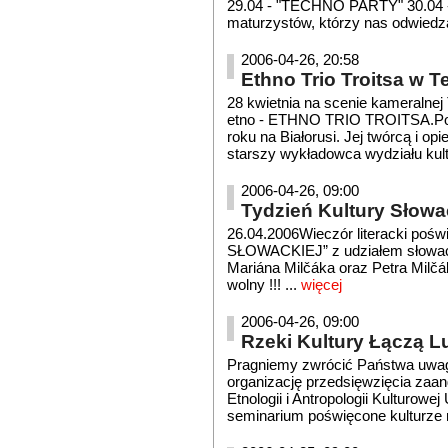
29.04 - "TECHNO PARTY" 30.04 -
maturzystów, którzy nas odwiedzą
2006-04-26, 20:58
Ethno Trio Troitsa w 
28 kwietnia na scenie kameralnej
etno - ETHNO TRIO TROITSA.Poc
roku na Białorusi. Jej twórcą i o
starszy wykładowca wydziału kultu
2006-04-26, 09:00
Tydzień Kultury Słowac
26.04.2006Wieczór literacki 
SŁOWACKIEJ” z udziałem słowack
Mariána Milčáka oraz Petra Milčá
wolny !!! ...
więcej
2006-04-26, 09:00
Rzeki Kultury Łączą L
Pragniemy zwrócić Państwa uwag
organizację przedsięwzięcia zaang
Etnologii i Antropologii Kulturow
seminarium poświęcone kulturze m