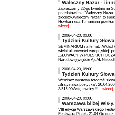
Waleczny Nazar - i inn
Zapraszamy 22-go kwietnia na Sce
przedstawienie "Waleczny Nazar - 
złociszy.Waleczny Nazar to spek
Howhannesa Tumaniana przetłumac
więcej
2006-04-20, 09:00
Tydzień Kultury Słowac
SEMINARIUM na temat: „Wkład kul
wielokulturowości europejskiej” p
„SŁOWACY W POLSKICH OCZACH”.
Narodowej(wejście A), Al. Niepodl
2006-04-20, 09:00
Tydzień Kultury Słowa
Wernisaż wystawy fotografii sło
„Bratysława poetycka”. 20.04.20
3/515:00Wstęp wolny !!!...
więcej
2006-04-20, 09:00
Warszawa bliżej Wisły..
VIII edycja Warszawskiego Festi
Festiwalu: Piątek, 21.04 Od godz.