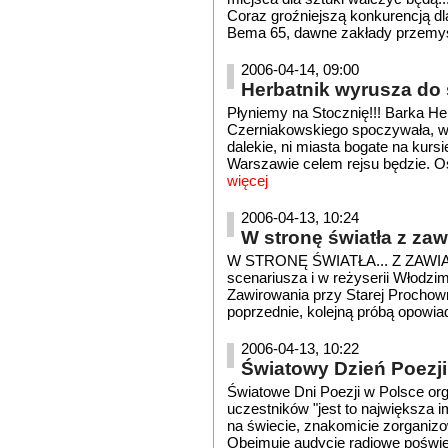
Coraz groźniejszą konkurencją dla 
Bema 65, dawne zakłady przemysł
2006-04-14, 09:00
Herbatnik wyrusza do 
Płyniemy na Stocznię!!! Barka Her
Czerniakowskiego spoczywała, w
dalekie, ni miasta bogate na kurs
Warszawie celem rejsu będzie. Os
więcej
2006-04-13, 10:24
W stronę światła z za
W STRONĘ ŚWIATŁA... Z ZAWIĄZ
scenariusza i w reżyserii Włodzi
Zawirowania przy Starej Prochowni,
poprzednie, kolejną próbą opowia
2006-04-13, 10:22
Światowy Dzień Poezji
Światowe Dni Poezji w Polsce org
uczestników "jest to największa i
na świecie, znakomicie zorganiz
Obejmuje audycje radiowe poświ