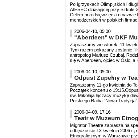
Po Igrzyskach Olimpijskich i długie
AIESEC działającej przy Szkole G
Celem przedsięwzięcia o nazwie 
menedżerskich w polskich firmac
2006-04-10, 09:00
"Aberdeen" w DKF M
Zapraszamy we wtorek, 11 kwietn
Tym razem pokazany zostanie fil
antropolog Mariusz Czubaj. Rodzin
się w Aberdeen, ojciec w Oslo, a K
2006-04-10, 09:00
Odpust Zupełny w Tea
Zapraszamy 11-go kwietnia do Te
Początek koncertu o 19:15.Odpust
św. Mikołaja łączący muzykę dawn
Polskiego Radia "Nowa Tradycja" 2
2006-04-09, 17:16
Teatr w Muzeum Etnog
Migrator Theatre zaprasza na spe
odbędzie się 13 kwietnia 2006 r
Etnograficznym w Warszawie przy u