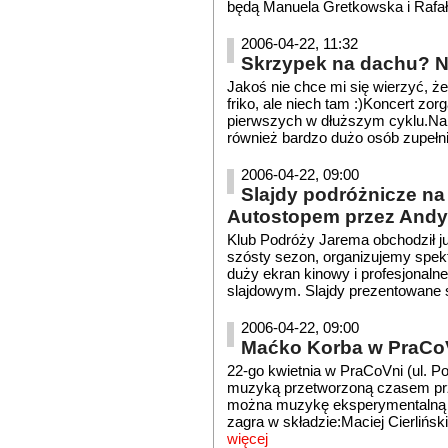
będą Manuela Gretkowska i Rafał
2006-04-22, 11:32
Skrzypek na dachu? Ni
Jakoś nie chce mi się wierzyć, ż
friko, ale niech tam :)Koncert zo
pierwszych w dłuższym cyklu.Na ko
również bardzo dużo osób zupełni
2006-04-22, 09:00
Slajdy podróżnicze na
Autostopem przez Andy
Klub Podróży Jarema obchodził ju
szósty sezon, organizujemy spekt
duży ekran kinowy i profesjonaln
slajdowym. Slajdy prezentowane są
2006-04-22, 09:00
Maćko Korba w PraCo
22-go kwietnia w PraCoVni (ul. 
muzyką przetworzoną czasem przy
można muzykę eksperymentalną 
zagra w składzie:Maciej Cierlińsk
więcej