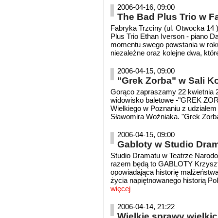
2006-04-16, 09:00
The Bad Plus Trio w F
Fabryka Trzciny (ul. Otwocka 14 
Plus Trio Ethan Iverson - piano 
momentu swego powstania w roku
niezależne oraz kolejne dwa, któr
2006-04-15, 09:00
"Grek Zorba" w Sali 
Gorąco zapraszamy 22 kwietnia 20
widowisko baletowe -"GREK ZOR
Wielkiego w Poznaniu z udziałem 
Sławomira Woźniaka. "Grek Zorba"
2006-04-15, 09:00
Gabloty w Studio Dra
Studio Dramatu w Teatrze Narod
razem będą to GABLOTY Krzyszto
opowiadająca historię małżeństwa
życia napiętnowanego historią Po
więcej
2006-04-14, 21:22
Wielkie sprawy wielkic