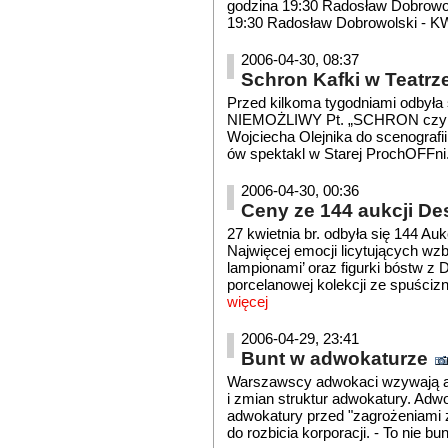
godzina 19:30 Radosław Dobrowo
19:30 Radosław Dobrowolski - K
2006-04-30, 08:37
Schron Kafki w Teatr
Przed kilkoma tygodniami odbyła
NIEMOŻLIWY Pt. „SCHRON czyli r
Wojciecha Olejnika do scenografi
ów spektakl w Starej ProchOFFn
2006-04-30, 00:36
Ceny ze 144 aukcji D
27 kwietnia br. odbyła się 144 A
Najwięcej emocji licytujących wz
lampionami’ oraz figurki bóstw z
porcelanowej kolekcji ze spuściz
więcej
2006-04-29, 23:41
Bunt w adwokaturze
Warszawscy adwokaci wzywają ad
i zmian struktur adwokatury. Adw
adwokatury przed "zagrożeniami z
do rozbicia korporacji. - To nie bun