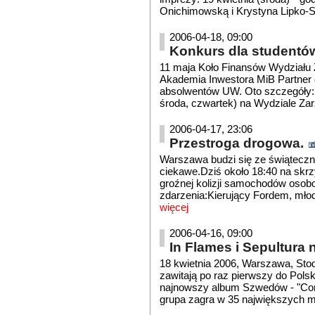
Onichimowską i Krystyna Lipko-Sz
2006-04-18, 09:00
Konkurs dla studentó
11 maja Koło Finansów Wydziału
Akademia Inwestora MiB Partner o
absolwentów UW. Oto szczegóły:
środa, czwartek) na Wydziale Zar
2006-04-17, 23:06
Przestroga drogowa.
Warszawa budzi się ze świąteczne
ciekawe.Dziś około 18:40 na skrz
groźnej kolizji samochodów osob
zdarzenia:Kierujący Fordem, młod
więcej
2006-04-16, 09:00
In Flames i Sepultura
18 kwietnia 2006, Warszawa, Sto
zawitają po raz pierwszy do Pols
najnowszy album Szwedów - "Come
grupa zagra w 35 największych mi