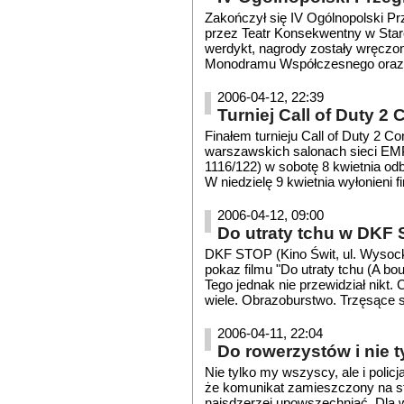
Zakończył się IV Ogólnopolski 
przez Teatr Konsekwentny w Star
werdykt, nagrody zostały wręczon
Monodramu Współczesnego oraz na
2006-04-12, 22:39
Turniej Call of Duty 2
Finałem turnieju Call of Duty 2 
warszawskich salonach sieci EM
1116/122) w sobotę 8 kwietnia odb
W niedzielę 9 kwietnia wyłonieni fin
2006-04-12, 09:00
Do utraty tchu w DKF
DKF STOP (Kino Świt, ul. Wysocki
pokaz filmu "Do utraty tchu (A bou
Tego jednak nie przewidział nikt. 
wiele. Obrazoburstwo. Trzęsące się
2006-04-11, 22:04
Do rowerzystów i nie t
Nie tylko my wszyscy, ale i polic
że komunikat zamieszczony na stron
najsdzerzej upowszechniać. Dla 