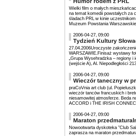
Humor rodem z PRL
Wielki film o małych mieszkańcach
na temat komedii powstałych za c
śladach PRL w kinie uczestnikom
Muzeum Powstania Warszawskiego
2006-04-27, 09:00
Tydzień Kultury Słowa
27.04.2006Uroczyste zakończ
WARSZAWIE.Finisaż wystawy fotogr
„Grupa Wysehradzka – regiony i 
(wejście A), Al. Niepodległości 21
2006-04-27, 09:00
Wieczór taneczny w p
praCoVnia art club (ul. Popieluszk
wieczór tanców francuskich i bre
niesamowitej atmosferze. Beda n
ACCORD i THE IRISH CONNECTIO
2006-04-27, 09:00
Maraton przedmatural
Nowootwarta dyskoteka "Club Sal
zaprasza na maraton przedmatural