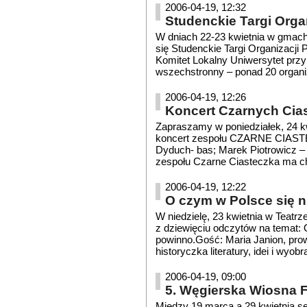
2006-04-19, 12:32
Studenckie Targi Org
W dniach 22-23 kwietnia w gmach
się Studenckie Targi Organizacj
Komitet Lokalny Uniwersytet przy
wszechstronny – ponad 20 organizac
2006-04-19, 12:26
Koncert Czarnych Cia
Zapraszamy w poniedziałek, 24 kw
koncert zespołu CZARNE CIASTEC
Dyduch- bas; Marek Piotrowicz – 
zespołu Czarne Ciasteczka ma cha
2006-04-19, 12:22
O czym w Polsce się 
W niedzielę, 23 kwietnia w Teatr
z dziewięciu odczytów na temat:
powinno.Gość: Maria Janion, pro
historyczka literatury, idei i wyob
2006-04-19, 09:00
5. Węgierska Wiosna 
Między 19 marca a 29 kwietnia s