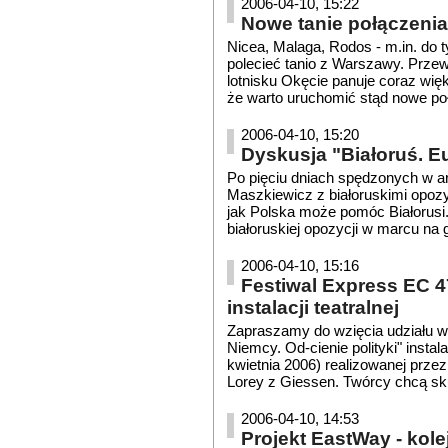
2006-04-10, 15:22
Nowe tanie połączenia 
Nicea, Malaga, Rodos - m.in. do 
polecieć tanio z Warszawy. Przew
lotnisku Okęcie panuje coraz więks
że warto uruchomić stąd nowe połąc
2006-04-10, 15:20
Dyskusja "Białoruś. Eu
Po pięciu dniach spędzonych w ar
Maszkiewicz z białoruskimi opozy
jak Polska może pomóc Białorusi
białoruskiej opozycji w marcu na g
2006-04-10, 15:16
Festiwal Express EC 4
instalacji teatralnej
Zapraszamy do wzięcia udziału w
Niemcy. Od-cienie polityki" insta
kwietnia 2006) realizowanej przez
Lorey z Giessen. Twórcy chcą sku
2006-04-10, 14:53
Projekt EastWay - kole