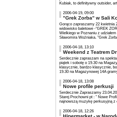
Kubiak, to definitywny outsider, art
2006-04-19, 09:00
"Grek Zorba" w Sali 
Gorąco zapraszamy 22 kwietnia 20
widowisko baletowe -"GREK ZOR
Wielkiego w Poznaniu z udziałem 
Sławomira Woźniaka. "Grek Zorba"
2006-04-18, 13:10
Weekend z Teatrem Dr
Serdecznie zapraszam na spektak
piątek i sobotę o 19.30 na Maga
klasycznie, bardzo klasycznie, bo
19.30 na Magazynowej 14A gram
2006-04-18, 13:08
Nowe profile perkusji
Serdecznie Zapraszamy 23.04.20
Starej Prochowni pt : " Nowe Profi
najnowszą muzykę perkusyjną z 
2006-04-18, 12:26
Hipermarket - w Naro