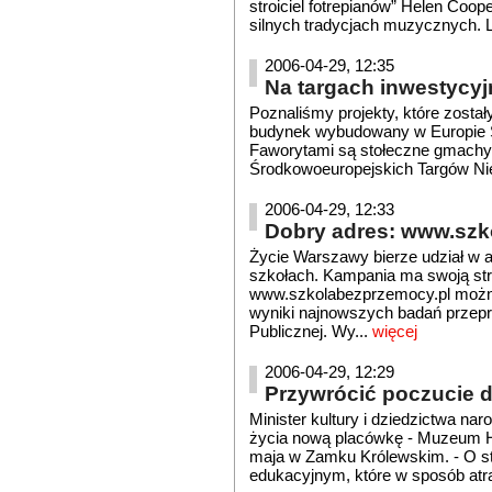
stroiciel fotrepianów” Helen Coope
silnych tradycjach muzycznych. Lo
2006-04-29, 12:35
Na targach inwestycyj
Poznaliśmy projekty, które zosta
budynek wybudowany w Europie Ś
Faworytami są stołeczne gmachy.
Środkowoeuropejskich Targów Nier
2006-04-29, 12:33
Dobry adres: www.szk
Życie Warszawy bierze udział w a
szkołach. Kampania ma swoją st
www.szkolabezprzemocy.pl można p
wyniki najnowszych badań przep
Publicznej. Wy...
więcej
2006-04-29, 12:29
Przywrócić poczucie 
Minister kultury i dziedzictwa n
życia nową placówkę - Muzeum His
maja w Zamku Królewskim. - O s
edukacyjnym, które w sposób atra