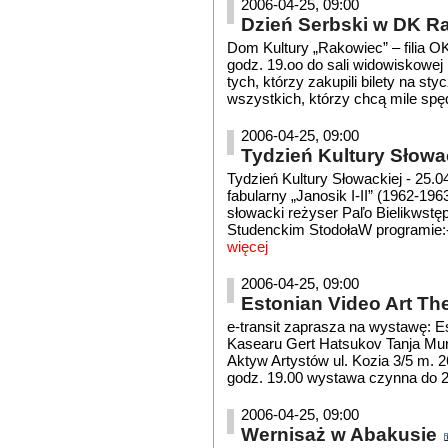
2006-04-25, 09:00
Dzień Serbski w DK R
Dom Kultury „Rakowiec” – filia O
godz. 19.oo do sali widowiskowej 
tych, którzy zakupili bilety na 
wszystkich, którzy chcą mile spę
2006-04-25, 09:00
Tydzień Kultury Słowac
Tydzień Kultury Słowackiej - 25.
fabularny „Janosik I-II” (1962-196
słowacki reżyser Paľo Bielikw
Studenckim StodołaW programie:-
więcej
2006-04-25, 09:00
Estonian Video Art The
e-transit zaprasza na wystawę: Es
Kasearu Gert Hatsukov Tanja Mur
Aktyw Artystów ul. Kozia 3/5 m. 2
godz. 19.00 wystawa czynna do 27
2006-04-25, 09:00
Wernisaż w Abakusie