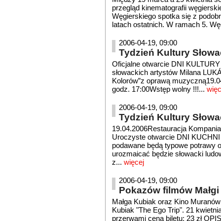
przegląd kinematografii węgiersk
Węgierskiego spotka się z podob
latach ostatnich. W ramach 5. Wę
2006-04-19, 09:00
Tydzień Kultury Słowack
Oficjalne otwarcie DNI KULT
słowackich artystów Milana LUK
Kolorów”z oprawą muzyczną19.04.
godz. 17:00Wstęp wolny !!!...
więc
2006-04-19, 09:00
Tydzień Kultury Słowac
19.04.2006Restauracja Kompani
Uroczyste otwarcie DNI KUCHN
podawane będą typowe potrawy or
urozmaicać będzie słowacki ludo
z...
więcej
2006-04-19, 09:00
Pokazów filmów Małgi 
Małga Kubiak oraz Kino Muranów 
Kubiak "The Ego Trip". 21 kwietnia
przerwami cena biletu: 23 zł OPI