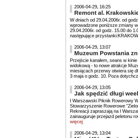
2006-04-29, 16:25
Remont al. Krakowskie
W dniach od 29.04.2006r. od godz.
wprowadzone poniższe zmiany w f
29.04.2006r. od godz. 15.00 do 1.
następujące przystanki:KRAKOWIAK
2006-04-29, 13:07
Muzeum Powstania znó
Przejście kanałem, seans w kini
widokową - to nowe atrakcje Mu
miesiącach przerwy otwiera się d
3 maja o godz. 10. Poza dotychc
2006-04-29, 13:05
Jak spędzić długi we
I Warszawski Piknik Rowerowy W 
Stowarzyszenie Rowerowe "Zielon
Rekreacji zapraszają na I Warsz
zainauguruje przejazd peletonu ro
więcej
2006-04-29, 13:04