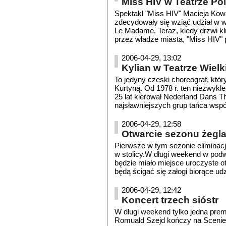
Miss HIV w Teatrze Po
Spektakl "Miss HIV" Macieja Kowal
zdecydowały się wziąć udział w 
Le Madame. Teraz, kiedy drzwi kl
przez władze miasta, "Miss HIV" p
2006-04-29, 13:02
Kylian w Teatrze Wiel
To jedyny czeski choreograf, któr
Kurtyną. Od 1978 r. ten niezwykl
25 lat kierował Nederland Dans Th
najsławniejszych grup tańca wspó
2006-04-29, 12:58
Otwarcie sezonu żegl
Pierwsze w tym sezonie eliminac
w stolicy.W długi weekend w pod
będzie miało miejsce uroczyste ot
będą ścigać się załogi biorące udz
2006-04-29, 12:42
Koncert trzech sióstr
W długi weekend tylko jedna premie
Romuald Szejd kończy na Scenie P