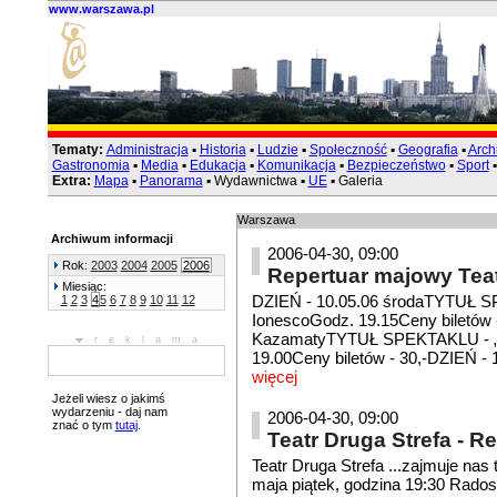
www.warszawa.pl
Tematy:
Administracja
▪
Historia
▪
Ludzie
▪
Społeczność
▪
Geografia
▪
Arch
Gastronomia
▪
Media
▪
Edukacja
▪
Komunikacja
▪
Bezpieczeństwo
▪
Sport
Extra:
Mapa
▪
Panorama
▪ Wydawnictwa ▪
UE
▪ Galeria
Warszawa
Archiwum informacji
2006-04-30, 09:00
Rok:
2003
2004
2005
2006
Repertuar majowy Te
Miesiąc:
DZIEŃ - 10.05.06 środaTYTUŁ SPE
1
2
3
4
5
6
7
8
9
10
11
12
IonescoGodz. 19.15Ceny biletów -
KazamatyTYTUŁ SPEKTAKLU - „Wyr
reklama
19.00Ceny biletów - 30,-DZIEŃ -
więcej
Jeżeli wiesz o jakimś
wydarzeniu - daj nam
2006-04-30, 09:00
znać o tym
tutaj
.
Teatr Druga Strefa - R
Teatr Druga Strefa ...zajmuje na
maja piątek, godzina 19:30 Rad