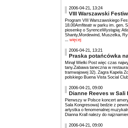
2006-04-21, 13:24
VIII Warszawski Festi
Program VIII Warszawskiego Fest
18.00Amfiteatr w parku im. gen. 
piosenkę o SyrenceWystąpią: Atla
Shanty,Mordewind, Muszelka, Rys
...
więcej
2006-04-21, 13:21
Praska potańcówka na 
Minął Wielki Post więc czas najw
tany.Zabawa taneczna w restauracj
tramwajowej 32). Zagra Kapela Zd
polskiego Buena Vista Social Clu
2006-04-21, 09:00
Dianne Reeves w Sali
Pierwszy w Polsce koncert ameryk
Sala Kongresowa) bedzie z pewno
artystka o fenomenalnej muzykaln
Dianna Krall nalezy do najznamien
2006-04-21, 09:00