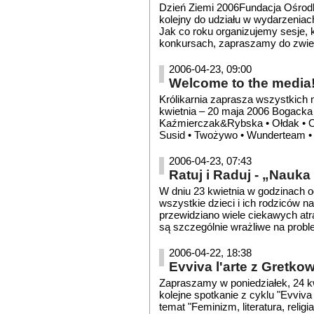
Dzień Ziemi 2006Fundacja Ośrodk
kolejny do udziału w wydarzenia
Jak co roku organizujemy sesje, k
konkursach, zapraszamy do zwie
2006-04-23, 09:00
Welcome to the media!
Królikarnia zaprasza wszystkich
kwietnia – 20 maja 2006 Bogacka 
Kaźmierczak&Rybska • Ołdak • Or
Susid • Twożywo • Wunderteam •
2006-04-23, 07:43
Ratuj i Raduj - „Nauk
W dniu 23 kwietnia w godzinach
wszystkie dzieci i ich rodziców n
przewidziano wiele ciekawych atra
są szczególnie wrażliwe na proble
2006-04-22, 18:38
Evviva l'arte z Gretk
Zapraszamy w poniedziałek, 24 k
kolejne spotkanie z cyklu "Evviva
temat "Feminizm, literatura, reli