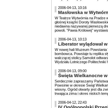
2006-04-13, 10:16
Masłowska w Wytwórn
W Teatrze Wytwórnia na Pradze w
głośnej książki Doroty Masłowski
niedawna nazywanej pierwszą dresia
powoli. "Pawia Królowej" wystawia
2006-04-13, 10:13
Liberator wylądował 
W nowej hali Muzeum Powstania 
bombowca. Powstaje tu replika sły
walczącej stolicy.Samolot odtwarz
Wydziału Lotniczego Politechniki
2006-04-13, 09:00
Święta Wielkanocne w
Serdecznie zapraszamy Państwa
Powsinie w okresie Świąt Wielk
wiosny. Ogród otwarty jest dla z
trwająca zima i okres niskich temp
2006-04-12, 22:43
IV Ogólnopolski Przeg