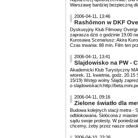
Warszawę bardziej bezpieczną dla s
2006-04-11, 13:46
Rashômon w DKF Ove
Dyskusyjny Klub Filmowy Overgrou
zaprasza dziś o godzinie 19.00 na
Kurosawa Scenariusz: Akira Kuro
Czas trwania: 88 min. Film ten prz
2006-04-11, 13:41
Slajdowisko na PW - Cy
Akademicki Klub Turystyczny M
wtorek, 11. kwietnia, godz. 20.15
15/19) Wstęp wolny Slajdy zapre
o slajdowiskach:http://beta.mini.p
2006-04-11, 09:16
Zielone światło dla me
Budowa kolejnych stacji metra - 
odblokowana. Skłócona z miaste
sądu swoje protesty. W poniedział
chcemy, żeby przez nasze odwołani
2006-04-10, 23:26