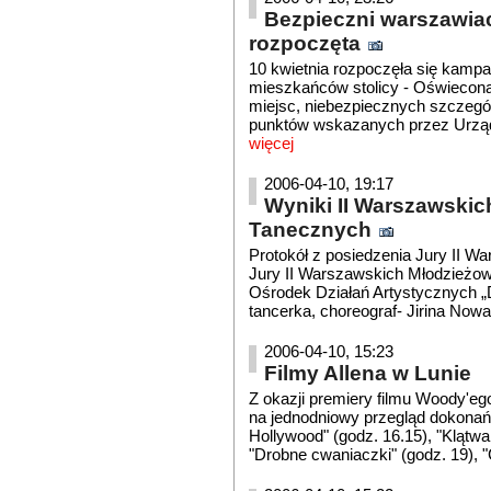
Bezpieczni warszawia
rozpoczęta
10 kwietnia rozpoczęła się kamp
mieszkańców stolicy - Oświecona
miejsc, niebezpiecznych szczegól
punktów wskazanych przez Urząd
więcej
2006-04-10, 19:17
Wyniki II Warszawski
Tanecznych
Protokół z posiedzenia Jury II 
Jury II Warszawskich Młodzieżo
Ośrodek Działań Artystycznych „D
tancerka, choreograf- Jirina Nowa
2006-04-10, 15:23
Filmy Allena w Lunie
Z okazji premiery filmu Woody'eg
na jednodniowy przegląd dokonań
Hollywood" (godz. 16.15), "Klątwa 
"Drobne cwaniaczki" (godz. 19), "C