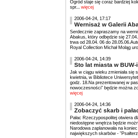
Ogród staje się coraz bardziej ko
spr...
więcej
2006-04-24, 17:17
Wernisaż w Galerii Ab
Serdecznie zapraszamy na wernis
Abakus, który odbędzie się 27.04
trwa od 28.04. 06 do 28.05.06.Aut
Royal Collection Michał Moląg uro
2006-04-24, 14:39
Sto lat miasta w BUW-
Jak w ciągu wieku zmieniała się s
kwietnia, w Bibliotece Uniwersyt
godz. 18.Na prezentowanej w pa
nowoczesności" będzie można zoba
więcej
2006-04-24, 14:36
Zobaczyć skarb i pała
Pałac Rzeczypospolitej otwiera 
niedostępne wnętrza będzie można
Narodowa zaplanowała na koniec 
największych skarbów - "Psałterza 